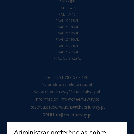
Portugal
RNET: 1413
RNET: 7410
RNAL: 20093/AL
RNAL: 20170/AL
RNAL: 20179/AL
RNAL: 20180/AL
RNAL: 20201/AL
RNAL: 20205/AL
RNAL:
Ouranova AL
Tel:
+351 289 597 140
*Chamada para a rede fixa nacional
Sede:
cheerfulway@cheerfulway.pt
Información
info@cheerfulway.pt
Reservas:
reservations@cheerfulway.pt
RRHH:
rh@cheerfulway.pt
Administrar preferências sobre