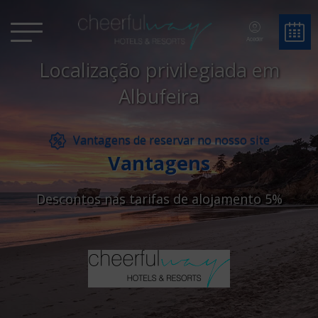
Aceder
Localização privilegiada em
Albufeira
Vantagens de reservar no nosso site
Vantagens
Descontos nas tarifas de alojamento 5%