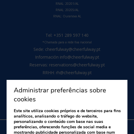
RNAL: 20201/AL
RNAL: 20205/AL
RNAL:
Ouranova AL
Tel:
+351 289 597 140
*Chamada para a rede fixa nacional
Sede:
cheerfulway@cheerfulway.pt
Información
info@cheerfulway.pt
Reservas:
reservations@cheerfulway.pt
RRHH:
rh@cheerfulway.pt
Administrar preferências sobre
cookies
Este site utiliza cookies próprios e de terceiros para fins
analíticos, analisando o tráfego do website,
personalizando o conteúdo com base nas suas
preferências, oferecendo funções de social media e
mostrando publicidade personalizada com base num