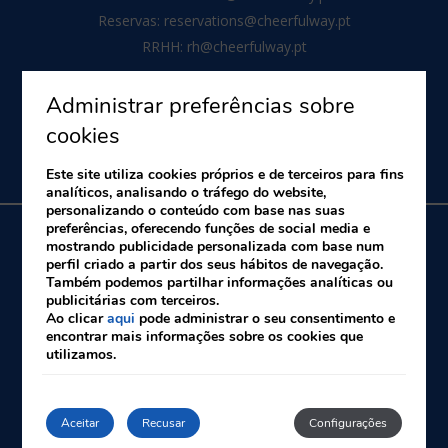
Reservas:
reservations@cheerfulway.pt
RRHH:
rh@cheerfulway.pt
Administrar preferências sobre
cookies
Este site utiliza cookies próprios e de terceiros para fins
analíticos, analisando o tráfego do website,
personalizando o conteúdo com base nas suas
preferências, oferecendo funções de social media e
mostrando publicidade personalizada com base num
perfil criado a partir dos seus hábitos de navegação.
Sobre nós
Notícia legal
Política de Cookies
Também podemos partilhar informações analíticas ou
Livro de Reclamações
RAL
publicitárias com terceiros.
Ao clicar
aqui
pode administrar o seu consentimento e
encontrar mais informações sobre os cookies que
Desenvolvido por
mirai
utilizamos.
A minha reserva
Aceitar
Recusar
Configurações