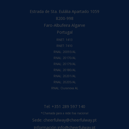
Estrada de Sta. Eulália Apartado 1059
8200-998
Faro-Albufeira
Algarve
Portugal
RNET: 1413
RNET: 7410
RNAL: 20093/AL
RNAL: 20170/AL
RNAL: 20179/AL
RNAL: 20180/AL
RNAL: 20201/AL
RNAL: 20205/AL
RNAL:
Ouranova AL
Tel:
+351 289 597 140
*Chamada para a rede fixa nacional
Sede:
cheerfulway@cheerfulway.pt
Información
info@cheerfulway.pt